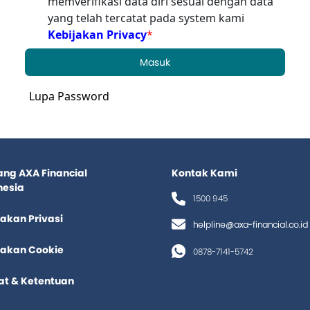
memverifikasi data diri sesuai dengan data
yang telah tercatat pada system kami
Kebijakan Privacy
*
Masuk
Lupa Password
ang AXA Financial
Kontak Kami
nesia
1500 945
jakan Privasi
helpline@axa-financial.co.id
jakan Cookie
0878-7141-5742
at & Ketentuan